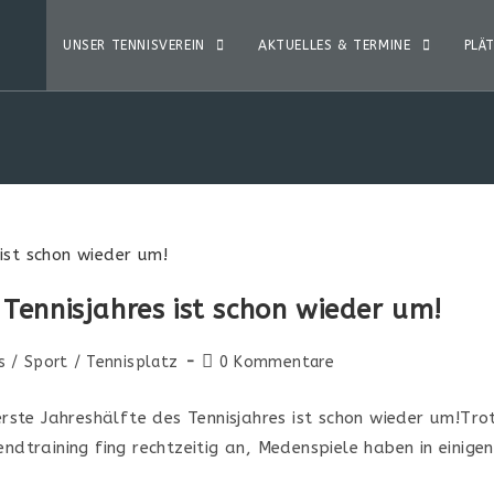
UNSER TENNISVEREIN
AKTUELLES & TERMINE
PLÄ
 Tennisjahres ist schon wieder um!
s
/
Sport
/
Tennisplatz
0 Kommentare
 erste Jahreshälfte des Tennisjahres ist schon wieder um!T
endtraining fing rechtzeitig an, Medenspiele haben in einig