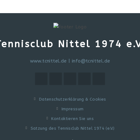
Tennisclub Nittel 1974 e.V
www.tcnittel.de
|
info@tcnittel.de
Datenschutzerklärung & Cookies
Impressum
Kontaktieren Sie uns
Satzung des Tennisclub Nittel 1974 (e.V.)