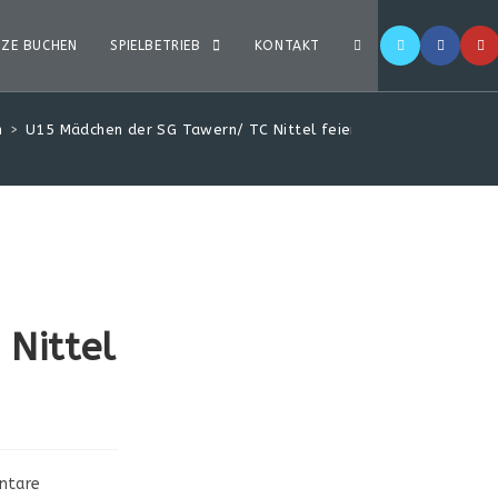
TZE BUCHEN
SPIELBETRIEB
KONTAKT
n
>
U15 Mädchen der SG Tawern/ TC Nittel feiern 2 x Meisterschaf
Nittel
ntare