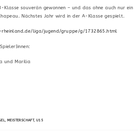
 B-Klasse souverän gewonnen – und das ohne auch nur ein
 Chapeau. Nächstes Jahr wird in der A-Klasse gespielt.
-rheinland.de/liga/jugend/gruppe/g/1732865.html
Spieler|innen:
sa und Marilia
GEL
,
MEISTERSCHAFT
,
U15