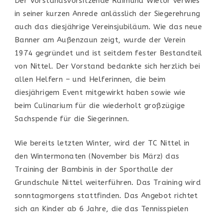
Der Vorstandsvorsitzende Raimund
Wietor
verwies
in
seiner kurzen Anrede
anl
ä
sslich
der
Siegerehrung
auch das diesj
ä
hrige Vereinsjubil
ä
um.
Wie d
as
neue
Banner
am Au
ß
enzaun
zeigt, wurde
der Verein
1974 gegr
ü
ndet und ist seitdem fester Be
s
tandteil
von
Nittel
.
Der Vorstand bedankt
e
sich herzlich bei
allen Helfern – und Helferinnen, die beim
diesj
ä
hrigem Event mitgewirkt haben
sowie wie
beim
Cul
inarium
f
ü
r die
wiederholt
gro
ß
z
ü
gige
Sachspende f
ü
r die Siegerinnen
.
Wie bereits letzten Winter, wird der TC Nittel
in
den
Winterm
onate
n (
November bis M
ä
rz
)
das
Training der
Bambinis
in der
Sporthalle der
Grundschule
Nittel
weiterf
ü
hren.
Das Training wird
sonntagmorgens
stattfinden
. Das
Angebot
richtet
sich an Kinder ab 6 Jahre, die das Tennisspielen