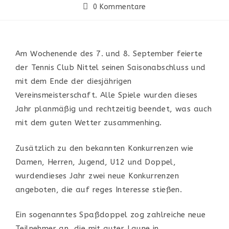
0 Kommentare
Am Wochenende des 7. und 8. September
feierte
der Tennis
Club
Nittel
seine
n
Saisonabschluss
und
mit dem Ende der
diesj
ä
hrige
n
Vereinsmeisterschaft
.
All
e
Spiele wurde
n
dieses
Jahr
planm
äß
ig und rechtzeitig beendet
, was auch
mit
d
em guten Wetter zusammenhing
.
Zus
ä
tzlich zu den bekannten Konkurrenzen wie
Damen, Herren, Jugend
, U12
und
Doppel,
wurde
n
dieses Jahr
zwei
neue Konkurrenzen
angeboten, die auf reges Interesse stie
ß
en
.
Ein
sogenannte
s
Spa
ß
doppel zog
zahlreiche
neue
Teilnehmer an, die mit guter Laune in