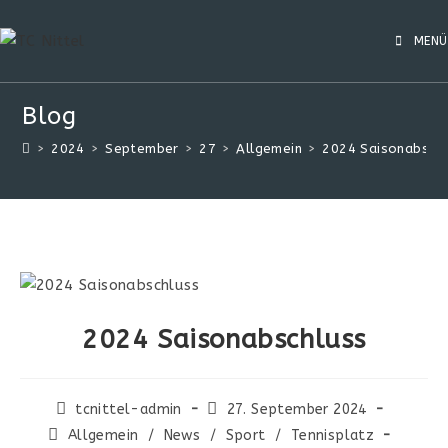
MENÜ
Blog
>
2024
>
September
>
27
>
Allgemein
>
2024 Saisonabschl
2024 Saisonabschluss
tcnittel-admin
27. September 2024
Allgemein
/
News
/
Sport
/
Tennisplatz