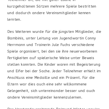
kurzgehaltenen S
ä
tzen mehrere
Spiele
bestritten
und
dadurch
andere Vereinsmitglieder kennen
lernten.
Des Weiteren
wurde f
ü
r die
j
ü
ngsten
Mi
t
glieder
, die
Bambinis
,
unter Leitung von
Jugendwartin Conny
Her
r
mann
und Trainerin
Jule Fuchs
verschiedene
S
p
iele organisiert, bei den sie ihre neuer
worbenen
Fertigkeiten
auf spielerische Weise
unter Beweis
stellen konnten.
Die
Kinder waren mit B
egeisterung
und Eifer bei der Sache.
J
e
der Teilnehme
r
erhi
e
lt im
Anschluss eine
M
e
da
i
lle und ein Pr
ä
sent
. F
ü
r die
Eltern
war dies auch
eine sehr willkommene
Gelegenheit
,
sich untereinander
besser
und auch
andere
Vereinsmi
tglieder kennenzulernen.