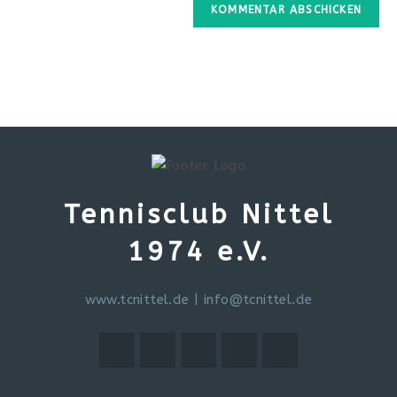
Tennisclub Nittel
1974 e.V.
www.tcnittel.de
|
info@tcnittel.de