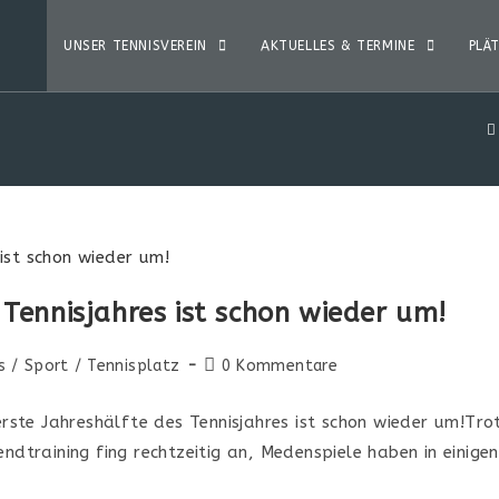
UNSER TENNISVEREIN
AKTUELLES & TERMINE
PLÄ
 Tennisjahres ist schon wieder um!
s
/
Sport
/
Tennisplatz
0 Kommentare
 erste Jahreshälfte des Tennisjahres ist schon wieder um!T
endtraining fing rechtzeitig an, Medenspiele haben in einig