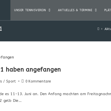
UNSER TENNISVEREIN
AKTUELLES & TERMINE
PLÄ
1
>
Akt
21 haben angefangen
s
/
Sport
0 Kommentare
 es 11-13. Juni an. Den Anfang machten am Freitagnachmi
12 gelb Die…